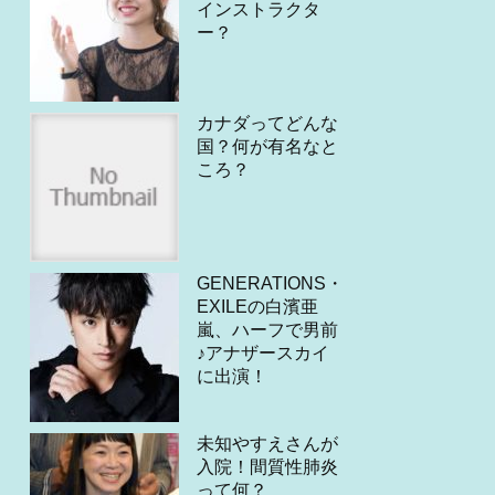
インストラクタ
ー？
カナダってどんな
国？何が有名なと
ころ？
GENERATIONS・
EXILEの白濱亜
嵐、ハーフで男前
♪アナザースカイ
に出演！
未知やすえさんが
入院！間質性肺炎
って何？