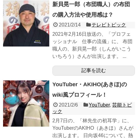
新貝晃一郎（布団職人）の布団
の購入方法や使用感は？
2021/2/14
テレビトピック
2021年2月16日放送の、「プロフェ
ッショナル 仕事の流儀」に、 布団
職人の、新貝晃一郎（しんがいこう
いちろう）さんが出演します。 ...
記事を読む
YouTuber・AKIHO(あきほ)の
wiki風プロフィール！
2021/2/6
YouTuber
,
芸能トピ
ック
2月7日の、「林先生の初耳学」に、
YouTuberのAKIHO（あきほ）さんが
出演します。 日向坂46について、熱