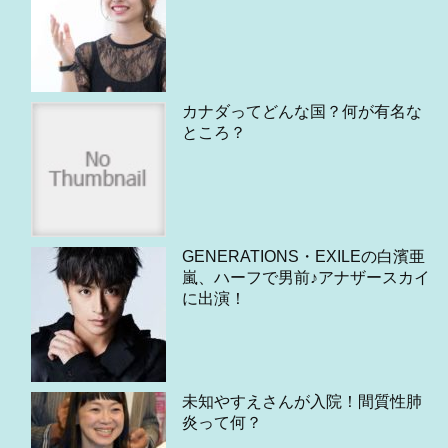
カナダってどんな国？何が有名な
ところ？
GENERATIONS・EXILEの白濱亜
嵐、ハーフで男前♪アナザースカイ
に出演！
未知やすえさんが入院！間質性肺
炎って何？