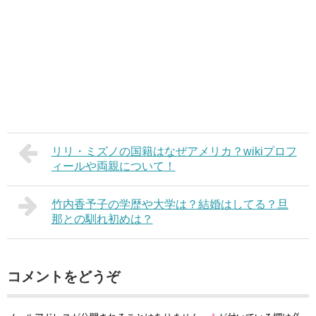
リリ・ミズノの国籍はなぜアメリカ？wikiプロフ
ィールや両親について！
竹内香予子の学歴や大学は？結婚はしてる？旦
那との馴れ初めは？
コメントをどうぞ