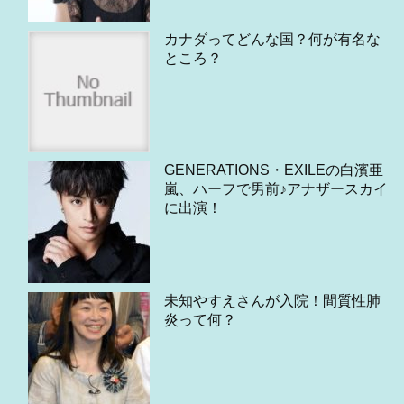
カナダってどんな国？何が有名な
ところ？
GENERATIONS・EXILEの白濱亜
嵐、ハーフで男前♪アナザースカイ
に出演！
未知やすえさんが入院！間質性肺
炎って何？