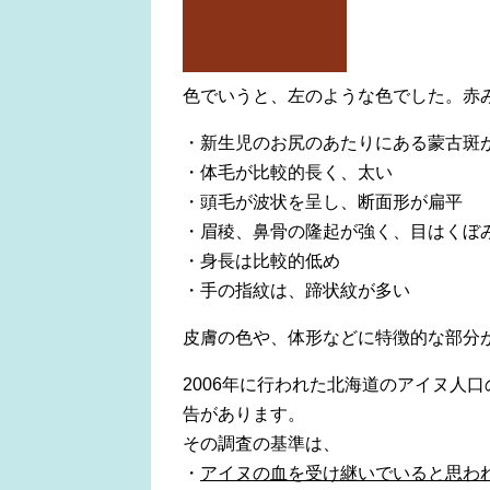
色でいうと、左のような色でした。赤
・新生児のお尻のあたりにある蒙古斑
・体毛が比較的長く、太い
・頭毛が波状を呈し、断面形が扁平
・眉稜、鼻骨の隆起が強く、目はくぼ
・身長は比較的低め
・手の指紋は、蹄状紋が多い
皮膚の色や、体形などに特徴的な部分
2006年に行われた北海道のアイヌ人口
告があります。
その調査の基準は、
・
アイヌの血を受け継いでいると思わ