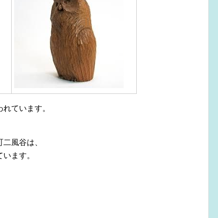
われています。
町二風谷は、
ています。