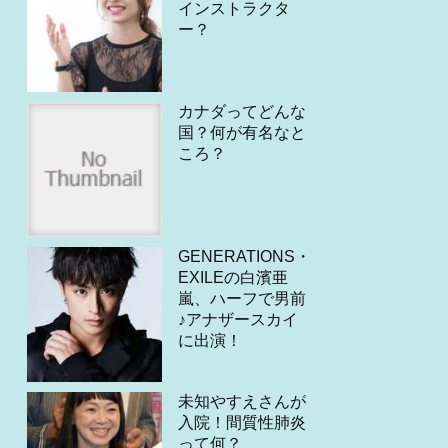
インストラクタ
ー？
カナダってどんな
国？何が有名なと
ころ？
GENERATIONS・
EXILEの白濱亜
嵐、ハーフで男前
♪アナザースカイ
に出演！
未知やすえさんが
入院！間質性肺炎
って何？