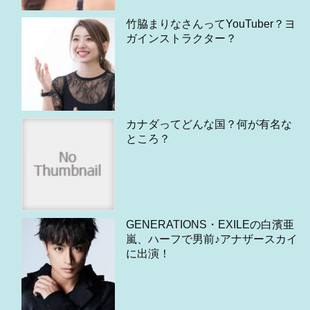
竹脇まりなさんってYouTuber？ヨ
ガインストラクター？
カナダってどんな国？何が有名な
ところ？
GENERATIONS・EXILEの白濱亜
嵐、ハーフで男前♪アナザースカイ
に出演！