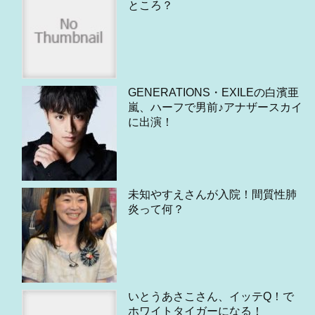
ところ？
GENERATIONS・EXILEの白濱亜
嵐、ハーフで男前♪アナザースカイ
に出演！
未知やすえさんが入院！間質性肺
炎って何？
いとうあさこさん、イッテQ！で
ホワイトタイガーになる！