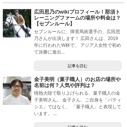
広田思乃のwikiプロフィール！那須ト
レーニングファームの場所や料金は？
【セブンルール】
セブンルールに、障害馬術選手の、広田思
乃さんが出演します！ 広田さんは、2019
年に行われたW杯で、 アジア人女性で初め
て決勝に進出...
記事を読む
金子美明（菓子職人）のお店の場所や
名前は何？人気や評判は？
情熱大陸で取り上げられる、菓子職人の金
子美明さん。 金子さん、ご自身を「パティ
シエ」ではなく、 「菓子職人」と表現して
います。 ...