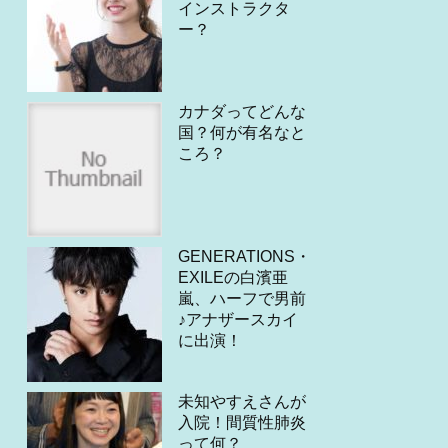
インストラクタ
ー？
カナダってどんな
国？何が有名なと
ころ？
GENERATIONS・
EXILEの白濱亜
嵐、ハーフで男前
♪アナザースカイ
に出演！
未知やすえさんが
入院！間質性肺炎
って何？