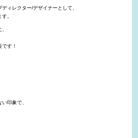
ブディレクター/デザイナーとして、
ます。
に、
長です！
ない印象で、