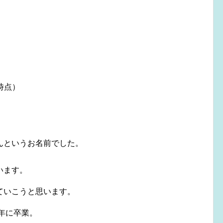
時点）
んというお名前でした。
います。
ていこうと思います。
8年に卒業。