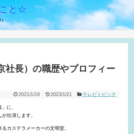
こと☆
♪
京社長）の職歴やプロフィー
2021/1/19
2023/1/21
テレビトピック
殿」に、
んが出演します。
来るカステラメーカーの文明堂。