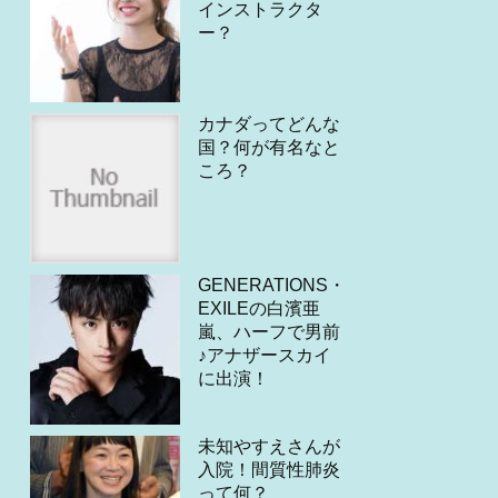
インストラクタ
ー？
カナダってどんな
国？何が有名なと
ころ？
GENERATIONS・
EXILEの白濱亜
嵐、ハーフで男前
♪アナザースカイ
に出演！
未知やすえさんが
入院！間質性肺炎
って何？