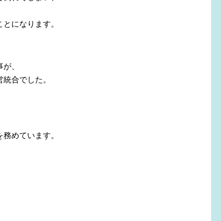
ことになります。
事が、
営統合でした。
。
を務めています。